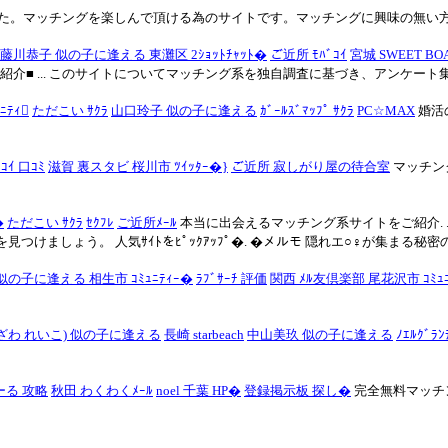
た。マッチングを楽しんで頂ける為のサイトです。マッチングに興味の無い
藤川恭子 似の子に逢える 東灘区 2ｼｮｯﾄﾁｬｯﾄ�
ご近所 ﾓﾊﾞｺｲ
宮城 SWEET BOA
介■ ... このサイトについてマッチング系を独自調査に基づき、アンケート集
ﾆﾃｨ
ただこい ｻｸﾗ
山口玲子 似の子に逢える
ｶﾞｰﾙｽﾞﾏｯﾌﾟ ｻｸﾗ
PC☆MAX
婚活
ﾞｺｲ 口ｺﾐ
滋賀 裏スタビ 桜川市 ﾂｲｯﾀｰ�}
ご近所 寂しがり屋の待合室
マッチン
�
ただこい ｻｸﾗ
ｾｸﾌﾚ
ご近所ﾒｰﾙ
本当に出会えるマッチング系サイトをご紹介. .
つけましょう。 人気ｻｲﾄをﾋﾟｯｸｱｯﾌﾟ�. �メルモ 隠れエ○♀が集まる秘密の
似の子に逢える 相生市 ｺﾐｭﾆﾃｨｰ�
ﾗﾌﾞｻｰﾁ 評価
関西 ﾒﾙ友倶楽部 尾花沢市 ｺﾐｭﾆ
ざわ れいこ) 似の子に逢える
長崎 starbeach
中山美玖 似の子に逢える
ﾉｴﾙｸﾞﾗﾝ
ーる 攻略
秋田 わくわくﾒｰﾙ
noel 千葉 HP�
登録掲示板 探し�
完全無料マッチ
！