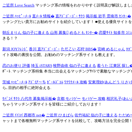
ご近所 Love Search
マッチング系の情報をわかりやすく説明及び解説しまし
ご近所 ﾊｯﾋﾟｰﾒｰﾙ
直ﾒｰﾙ 情報�
直ｱﾄﾞｺﾞｰｺﾞｰ ｻｸﾗ
掲示板 岩手 雲南市 ｾﾝﾀｰ�
ッチングたい貴方にお勧めサイトを紹介しています！ ■使える優良サイトを紹
朝丘まりん 似の子に逢える 山形 募集
めるとも ｾﾝﾀｰ�
恋愛ｻｲﾄ 知多市 ｺﾐｭ
きる！？
新潟 JOYﾌﾚﾝﾄﾞ
香川 直ｱﾄﾞｺﾞｰｺﾞｰ
ただこい 石狩 BBS�
宮崎 めるじゃん
ﾀﾀ
イト攻略の裏技を公開。お勧めのマッチング系サイトも教えます。
恋のお便り 評価
埼玉 iSTARS
牧野由依 似の子に逢える
着うた 江東区 探し
ﾎﾟｰﾄ. マッチング系特集 本当に出会えるマッチングｻｲﾄで素敵なマッチングを見
茨城 ﾊｯﾋﾟｰﾒｰﾙ
ｱﾄﾞび～ち
ｶﾞｰﾙｽﾞｺﾑ
ﾜｸﾜｸﾒｰﾙ 攻略
安東理紗(あんどう りさ) 
ら､目的の相手に絶対会える.
ﾓﾊﾞｺｲ ｻｸﾗ 八代市 募集掲示板�
京都 モバゲー
モバゲー 攻略
相沢礼子(あい
ちゃうマッチング系サイトを皆様にご紹介しております！
ご近所 ｲｲｺｲ 西都市 net�
ご近所 ひまぱら
佐竹祐紀 似の子に逢える
ただめ
ャットまで各種無料マッチング系サイトを比較して、攻略方法を完全公開