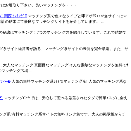
方はお引取り下さい。良いマッチングを・・・
T 関西 ﾗﾝｷﾝｸﾞ
マッチング系で色々なタイプと即アポ即ｴｯ○!当サイトはマ
計の結果にて優良なマッチングサイトを紹介しています。 ...
の秘訣はマッチング！7つのマッチング方を紹介しています。これで結婚で
グ系サイト経営者が語る、マッチング系サイトの裏側を完全暴露。また、サ
.. 大人なマッチング 真面目なマッチング そんな素敵なマッチングを無料でｻ
マッチング広場 ...
ﾃｨｰ�
人気の無料マッチング系ｻｲﾄでマッチングを!!人気のマッチング系な
ﾃﾞ
マッチングCafeでは、安心して遊べる厳選されたタダで簡単♪スグに会え
ング系/有料マッチング系サイトの無料リンク集です。大人の掲示板からチ