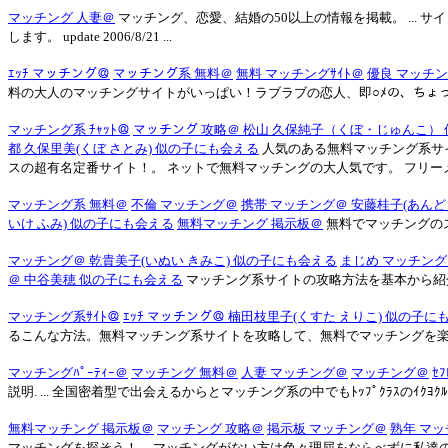
マッチング 人妻＠
マッチング、恋愛、結婚の50以上の情報を掲載。 ...
します。 update 2006/8/21 ...
ｴｯﾁ マッチング＠
マッチング系 無料＠
無料 マッチングｻｲﾄ＠
優良 マッチ
料の大人のマッチングサイトがいっぱい！ラブラブの恋人、即○ﾒの、ちょ
マッチング系 ﾁｬｯﾄ＠
マッチング 攻略＠ 松山 久保純子（くぼ・じゅんこ）
都 久保里美(くぼ さとみ) 似の子にも会える
人気のある無料マッチング系サイ
スの超有名定番サイト！。 ネットで無料マッチングの大人気です。 フリーメール
マッチング系 無料＠
不倫 マッチング＠
携帯 マッチング＠ 安藤桂子(あんど
いけ ふみ) 似の子にも会える
無料マッチング 掲示板＠
無料でマッチングの
マッチング＠ 乾貴美子(いぬい きみこ) 似の子にも会える
まじめ マッチング
＠ 中谷美穂 似の子にも会える
マッチング系サイトの攻略方法を基本から紹
マッチング系ｻｲﾄ＠
ｴｯﾁ マッチング＠ 楠田枝里子(くすた えりこ) 似の子に
るこんな方法。無料マッチング系サイトを攻略して、無料でマッチングを
マッチングﾊﾟｰﾃｨｰ＠
マッチング 無料＠
人妻 マッチング＠
マッチング＠
ｾ
説明. ... 全国密着型で出会えるからとマッチング系の中でもﾄｯﾌﾟｸﾗｽのｲｸﾖ
無料マッチング 掲示板＠
マッチング 攻略＠
掲示板 マッチング＠
熟年 マ
マッチングを探そう！ ... マッチングがない方は色々理屈をならべずに私