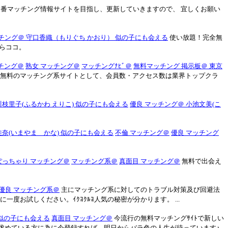
。 定番マッチング情報サイトを目指し、更新していきますので、 宜しくお願い
チング＠ 守口香織（もりぐち かおり） 似の子にも会える
使い放題！完全無
らココ。
チング＠
熟女 マッチング＠
マッチングﾅﾋﾞ＠
無料マッチング 掲示板＠ 東京
. 無料のマッチング系サイトとして、会員数・アクセス数は業界トップクラ
川枝里子(ふるかわ えりこ) 似の子にも会える
優良 マッチング＠ 小池文美(こ
佳奈(いまやま かな) 似の子にも会える
不倫 マッチング＠
優良 マッチング
ぽっちゃり マッチング＠
マッチング系＠
真面目 マッチング＠
無料で出会え
優良 マッチング系＠
主にマッチング系に対してのトラブル対策及び回避法
機会に一度お試しください。ｲｸﾖｸﾙﾖ人気の秘密が分かります。 ...
 似の子にも会える
真面目 マッチング＠
今流行の無料マッチングｻｲﾄで新しい
グを求めている方に為に今登録すれば、明日からバラ色の人生が待っています♪