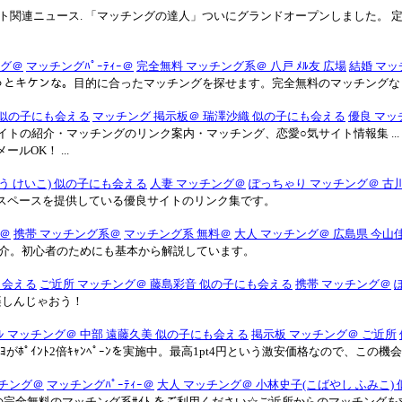
 サイト関連ニュース. 「マッチングの達人」ついにグランドオープンしました
ング＠
マッチングﾊﾟｰﾃｨｰ＠
完全無料 マッチング系＠ 八戸 ﾒﾙ友 広場
結婚 マッ
っとキケンな。目的に合ったマッチングを探せます。完全無料のマッチングな
 似の子にも会える
マッチング 掲示板＠ 瑞澤沙織 似の子にも会える
優良 マッ
トの紹介・マッチングのリンク案内・マッチング、恋愛○気サイト情報集 ..
OK！ ...
う けいこ) 似の子にも会える
人妻 マッチング＠
ぽっちゃり マッチング＠ 古
スペースを提供している優良サイトのリンク集です。
＠
携帯 マッチング系＠
マッチング系 無料＠
大人 マッチング＠ 広島県 今山
介。初心者のためにも基本から解説しています。
も会える
ご近所 マッチング＠ 藤島彩音 似の子にも会える
携帯 マッチング＠
楽しんじゃおう！
ﾌﾚ マッチング＠ 中部 遠藤久美 似の子にも会える
掲示板 マッチング＠ ご近所
ｸﾙﾖがﾎﾟｲﾝﾄ2倍ｷｬﾝﾍﾟｰﾝを実施中。最高1pt4円という激安価格なので、この
ッチング＠
マッチングﾊﾟｰﾃｨｰ＠
大人 マッチング＠ 小林史子(こばやし ふみこ)
達の完全無料のマッチング系ｻｲﾄ をご利用ください☆ご近所からのマッチン