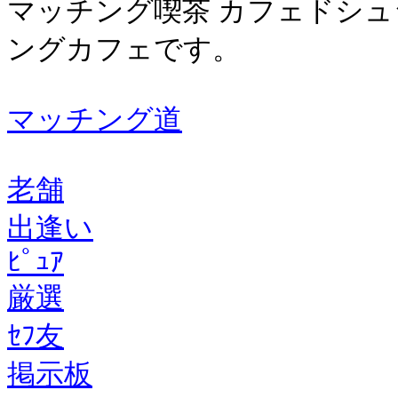
マッチング喫茶 カフェドシ
ングカフェです。
マッチング道
老舗
出逢い
ﾋﾟｭｱ
厳選
ｾﾌ友
掲示板