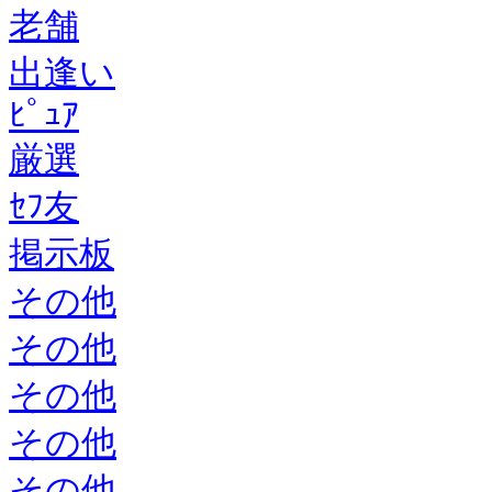
老舗
出逢い
ﾋﾟｭｱ
厳選
ｾﾌ友
掲示板
その他
その他
その他
その他
その他