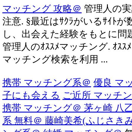
マッチング 攻略＠
管理人の実
注意. §最近はｻｸﾗがいるｻ
し、出会えた経験をもとに問題
管理人のｵｽｽﾒマッチング. ｵ
マッチング検索を利用 ...
携帯 マッチング系＠
優良 マ
子にも会える
ご近所 マッチ
携帯 マッチング＠ 茅ヶ崎 八
系 無料＠ 藤崎美希(ふじさき