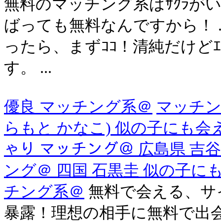
無料のマッチング系はｻｸﾗが
ばっても無料なんですから！ .
ったら、まずｺｺ！清純だけど
す。 ...
優良 マッチング系＠
マッチン
らもと かなこ) 似の子にも会
ゃり マッチング＠ 広島県 吉
ング＠ 四国 石黒圭 似の子に
チング系＠
無料で会える、サ
暴露！理想の相手に無料で出会