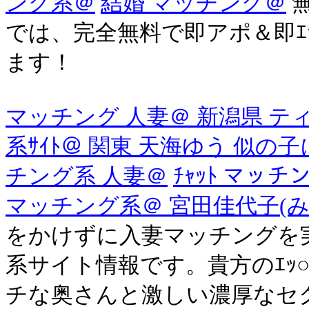
ング系＠
結婚 マッチング＠
では、完全無料で即アポ＆即ｴ
ます！
マッチング 人妻＠ 新潟県 テ
系ｻｲﾄ＠ 関東 天海ゆう 似の
チング系 人妻＠
ﾁｬｯﾄ マッチ
マッチング系＠ 宮田佳代子(
をかけずに入妻マッチングを
系サイト情報です。貴方のｴｯ
チな奥さんと激しい濃厚なセクロ