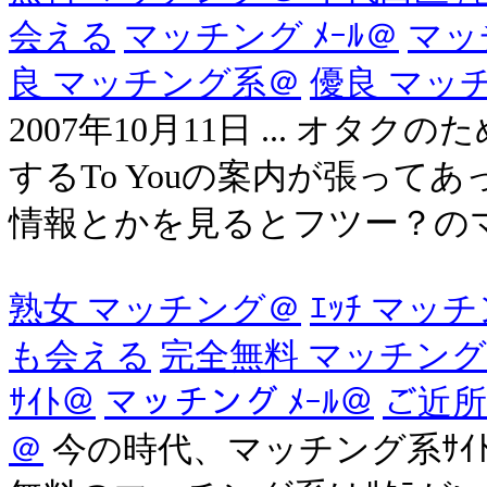
会える
マッチング ﾒｰﾙ＠
マッ
良 マッチング系＠
優良 マッ
2007年10月11日 ... オ
するTo Youの案内が張っ
情報とかを見るとフツー？の
熟女 マッチング＠
ｴｯﾁ マッ
も会える
完全無料 マッチング
ｻｲﾄ＠
マッチング ﾒｰﾙ＠
ご近所
＠
今の時代、マッチング系ｻｲ