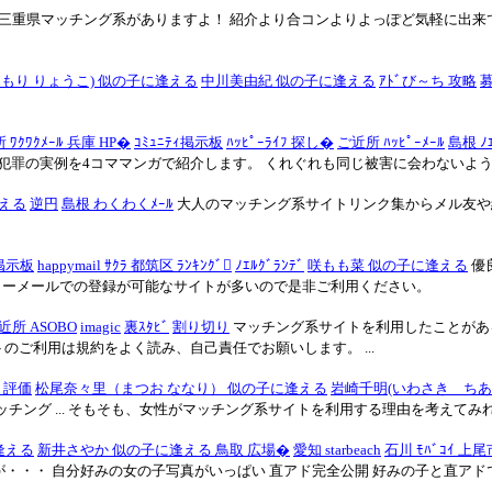
重県マッチング系がありますよ！ 紹介より合コンよりよっぽど気軽に出来て簡
もり りょうこ) 似の子に逢える
中川美由紀 似の子に逢える
ｱﾄﾞび～ち 攻略
募
 ﾜｸﾜｸﾒｰﾙ 兵庫 HP�
ｺﾐｭﾆﾃｨ掲示板
ﾊｯﾋﾟｰﾗｲﾌ 探し�
ご近所 ﾊｯﾋﾟｰﾒｰﾙ
島根 ﾉｴ
凶悪犯罪の実例を4コママンガで紹介します。 くれぐれも同じ被害に会わないよう
える
逆円
島根 わくわくﾒｰﾙ
大人のマッチング系サイトリンク集からメル友や結婚
掲示板
happymail ｻｸﾗ 都筑区 ﾗﾝｷﾝｸﾞ
ﾉｴﾙｸﾞﾗﾝﾃﾞ
咲もも菜 似の子に逢える
優
リーメールでの登録が可能なサイトが多いので是非ご利用ください。
近所 ASOBO
imagic
裏ｽﾀﾋﾞ
割り切り
マッチング系サイトを利用したことがあ
トのご利用は規約をよく読み、自己責任でお願いします。 ...
 評価
松尾奈々里（まつお ななり） 似の子に逢える
岩崎千明(いわさき ちあ
ング ... そもそも、女性がマッチング系サイトを利用する理由を考えてみれ
逢える
新井さやか 似の子に逢える 鳥取 広場�
愛知 starbeach
石川 ﾓﾊﾞｺｲ 上尾市
・・ 自分好みの女の子写真がいっぱい 直アド完全公開 好みの子と直アドで直