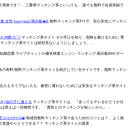
単です！ ... 三重県マッチング系といっても、 誰でも無料で会員登録で
集 女性
happymail 掲示板�R
無料マッチング系ｻｲﾄで、安心安全にマッチン
ﾙ 沖縄 ﾅﾋﾞ
マッチング系サイト その手口を知り、危険を避けるために 警
マッチング系サイトは絶対見ないようにしましょう。 ...
恋愛.ライブチャットの優良検索エンジン. ランキング.掲示板BBS.サー
良の有料/無料マッチング系サイトを紹介しているサイトです。無料マッチン
る人もそうでない人も、被害に遭わないためには安全なマッチング系サイト
き) 似の子に逢える
マッチング系サイトは、 『会ってもヤレるかどうか分
ば答えは一目瞭然です。 「異性とのマッチングが欲しいから」 ...
 2ｼｮｯﾄﾁｬｯﾄ�
地域別無料マッチング系で会うためのコツとは？ ... よく無
接やりとりできる？？ マッチング系サイトの真実 ...