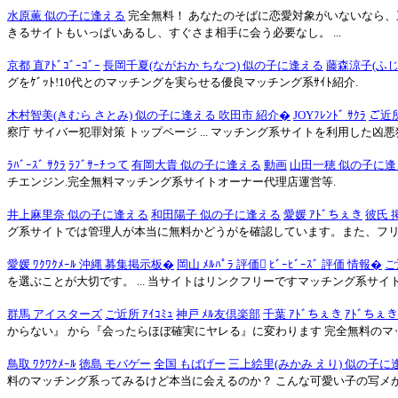
水原薫 似の子に逢える
完全無料！ あなたのそばに恋愛対象がいないなら、三
きるサイトもいっぱいあるし、すぐさま相手に会う必要なし。 ...
京都 直ｱﾄﾞｺﾞｰｺﾞｰ
長岡千夏(ながおか ちなつ) 似の子に逢える
藤森涼子(ふじ
グをｹﾞｯﾄ!10代とのマッチングを実らせる優良マッチング系ｻｲﾄ紹介.
木村智美(きむら さとみ) 似の子に逢える 吹田市 紹介�
JOYﾌﾚﾝﾄﾞ ｻｸﾗ
ご近所
察庁 サイバー犯罪対策 トップページ ... マッチング系サイトを利用した
ﾗﾊﾞｰｽﾞ ｻｸﾗ
ﾗﾌﾞｻｰﾁって
有岡大貴 似の子に逢える
動画
山田一穂 似の子に逢
チエンジン.完全無料マッチング系サイトオーナー代理店運営等.
井上麻里奈 似の子に逢える
和田陽子 似の子に逢える
愛媛 ｱﾄﾞちぇき
彼氏 
グ系サイトでは管理人が本当に無料かどうがを確認しています。また、フ
愛媛 ﾜｸﾜｸﾒｰﾙ 沖縄 募集掲示板�
岡山 ﾒﾙﾊﾟﾗ 評価
ﾋﾞｰﾋﾞｰｽﾞ 評価 情報�
ご
を選ぶことが大切です。 ... 当サイトはリンクフリーですマッチング系サイ
群馬 アイスターズ
ご近所 ｱｲｺﾐｭ
神戸 ﾒﾙ友倶楽部
千葉 ｱﾄﾞちぇき
ｱﾄﾞちぇき
からない』 から『会ったらほぼ確実にヤレる』に変わります 完全無料のマッチ
鳥取 ﾜｸﾜｸﾒｰﾙ
徳島 モバゲー
全国 もばげー
三上絵里(みかみ えり) 似の子に
料のマッチング系ってみるけど本当に会えるのか？ こんな可愛い子の写メが・